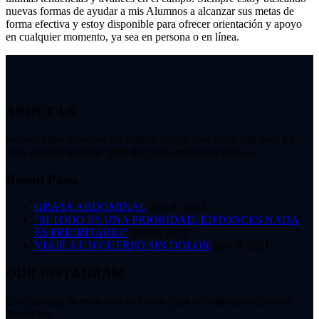
nuevas formas de ayudar a mis Alumnos a alcanzar sus metas de
forma efectiva y estoy disponible para ofrecer orientación y apoyo
en cualquier momento, ya sea en persona o en línea.
ABOUT US
See our class timetable for details. Shape your body and burn fat
with strength training. With the right equipment such as.
Resent Posts
GRASA ABDOMINAL
julio 9, 2021
“SI TODO ES UNA PRIORIDAD, ENTONCES NADA
ES PRIORITARIO”
julio 9, 2021
VIAJE A UN CUERPO SIN DOLOR
julio 9, 2021
OUR INSTAGRAM
Este mensaje de error solo es visible para los administradores de
WordPress