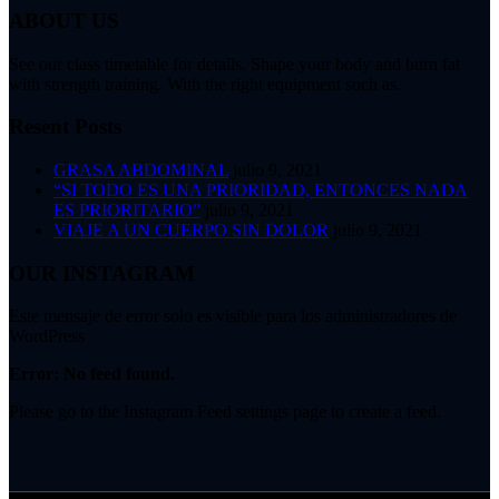
ABOUT US
See our class timetable for details. Shape your body and burn fat
with strength training. With the right equipment such as.
Resent Posts
GRASA ABDOMINAL
julio 9, 2021
“SI TODO ES UNA PRIORIDAD, ENTONCES NADA
ES PRIORITARIO”
julio 9, 2021
VIAJE A UN CUERPO SIN DOLOR
julio 9, 2021
OUR INSTAGRAM
Este mensaje de error solo es visible para los administradores de
WordPress
Error: No feed found.
Please go to the Instagram Feed settings page to create a feed.