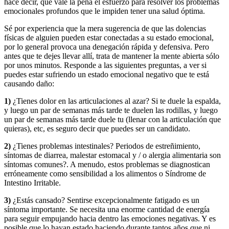
hace decir, que vale la pena el esfuerzo para resolver los problemas
emocionales profundos que le impiden tener una salud óptima.
Sé por experiencia que la mera sugerencia de que las dolencias
físicas de alguien pueden estar conectadas a su estado emocional,
por lo general provoca una denegación rápida y defensiva. Pero
antes que te dejes llevar allí, trata de mantener la mente abierta sólo
por unos minutos. Responde a las siguientes preguntas, a ver si
puedes estar sufriendo un estado emocional negativo que te está
causando daño:
1)
¿Tienes dolor en las articulaciones al azar? Si te duele la espalda,
y luego un par de semanas más tarde te duelen las rodillas, y luego
un par de semanas más tarde duele tu (llenar con la articulación que
quieras), etc, es seguro decir que puedes ser un candidato.
2)
¿Tienes problemas intestinales? Periodos de estreñimiento,
síntomas de diarrea, malestar estomacal y / o alergia alimentaria son
síntomas comunes?. A menudo, estos problemas se diagnostican
erróneamente como sensibilidad a los alimentos o Síndrome de
Intestino Irritable.
3)
¿Estás cansado? Sentirse excepcionalmente fatigado es un
síntoma importante. Se necesita una enorme cantidad de energía
para seguir empujando hacia dentro las emociones negativas. Y es
posible que lo hayan estado haciendo durante tantos años que ni