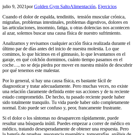
julio 9, 2021
por
Golden Gym Salto
Alimentación
,
Ejercicios
Cuando el dolor de espalda, tendinitis, tensión muscular crónica,
migrañas, problemas intestinales, problemas digestivos, dolores en
las articulaciones, insomnio, fatiga, u otras dolencias nos acontecen
al azar, solemos buscar una causa física de nuestro sufrimiento.
Analizamos y revisamos cualquier acción física realizada durante el
último par de días antes del inicio de nuestra molestia. Lo que
comimos, lo que hicimos en el gimnasio, lo que levantamos en el
garaje, en qué colchón dormimos, cuánto tiempo pasamos en el
coche…, no se deja piedra por mover en nuestra misión de descubrir
por qué tenemos este malestar.
Por lo general, si hay una causa física, es bastante fácil de
diagnosticar y tratar adecuadamente. Pero muchas veces, no existe
una relación claramente definida entre sus acciones y de tu reciente
estado comprometido. De hecho, tu pasado reciente puede haber
sido totalmente tranquilo. Tu vida puede haber sido completamente
normal. Esto puede ser confuso y, peor, francamente frustrante.
Si el dolor o los síntomas no desaparecen rápidamente, puede
resultar una búsqueda inútil. Puedes empezar a correr de médico en
médico, tratando desesperadamente de obtener una respuesta. Pero
la batería de pruebas, resonancia magnética, tomografías, análisis de