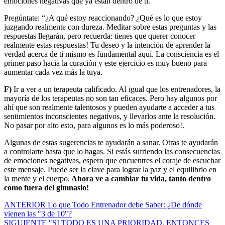
emociones negativas que ya están dentro de ti.
Pregúntate: “¿A qué estoy reaccionando? ¿Qué es lo que estoy
juzgando realmente con dureza. Meditar sobre estas preguntas y las
respuestas llegarán, pero recuerda: tienes que querer conocer
realmente estas respuestas! Tu deseo y la intención de aprender la
verdad acerca de ti mismo es fundamental aquí. La consciencia es el
primer paso hacia la curación y este ejercicio es muy bueno para
aumentar cada vez más la tuya.
F)
Ir a ver a un terapeuta calificado. Al igual que los entrenadores, la
mayoría de los terapeutas no son tan eficaces. Pero hay algunos por
ahí que son realmente talentosos y pueden ayudarte a acceder a tus
sentimientos inconscientes negativos, y llevarlos ante la resolución.
No pasar por alto esto, para algunos es lo más poderoso!.
Algunas de estas sugerencias te ayudarán a sanar. Otras te ayudarán
a controlarte hasta que lo hagas. Si estás sufriendo las consecuencias
de emociones negativas, espero que encuentres el coraje de escuchar
este mensaje. Puede ser la clave para lograr la paz y el equilibrio en
la mente y el cuerpo.
Ahora ve a cambiar tu vida, tanto dentro
como fuera del gimnasio!
ANTERIOR
Lo que Todo Entrenador debe Saber: ¿De dónde
vienen las "3 de 10"?
SIGUIENTE
"SI TODO ES UNA PRIORIDAD, ENTONCES